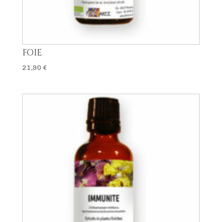
FOIE
21,90
€