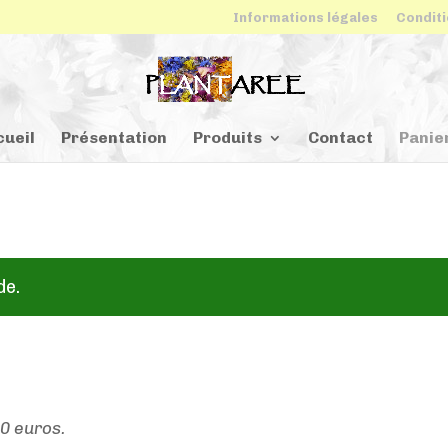
Informations légales
Conditi
cueil
Présentation
Produits
Contact
Panie
de.
00 euros.