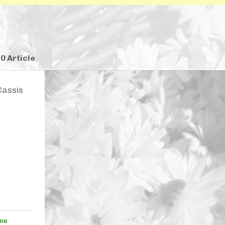
0 Article
Cassis
me