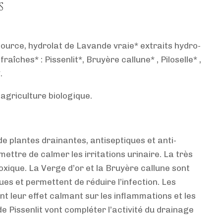
S
source, hydrolat de Lavande vraie* extraits hydro-
raîches* : Pissenlit*, Bruyère callune* , Piloselle* ,
.
l’agriculture biologique.
de plantes drainantes, antiseptiques et anti-
ttre de calmer les irritations urinaire. La très
toxique. La Verge d’or et la Bruyère callune sont
ques et permettent de réduire l’infection. Les
ent leur effet calmant sur les inflammations et les
e Pissenlit vont compléter l’activité du drainage