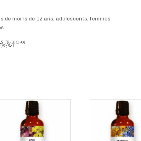
ts de moins de 12 ans, adolescents, femmes
es.
AS FR-BIO-01
699388)