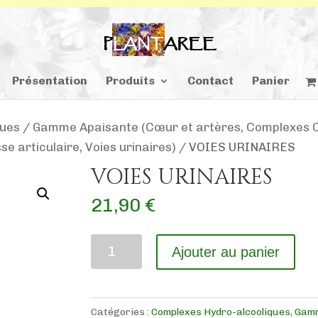
Présentation
Produits
Contact
Panier
ques
/
Gamme Apaisante (Cœur et artères, Complexes 
e articulaire, Voies urinaires)
/ VOIES URINAIRES
VOIES URINAIRES
21,90
€
quantité
Ajouter au panier
de
VOIES
URINAIRES
Catégories :
Complexes Hydro-alcooliques
,
Gam