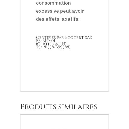
consommation
excessive peut avoir
des effets laxatifs.
Certifiés par Ecocert SAS
FR-BIO-01
(Certificat N°
29/181338/699388)
Produits similaires